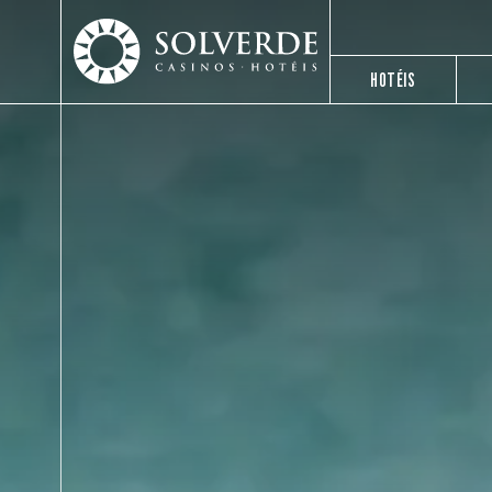
HOTÉIS