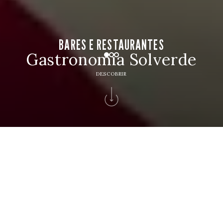
BARES E RESTAURANTES
Gastronomia Solverde
DESCOBRIR
Home
>
Hotéis Solverde
>
Hotel Casino Chaves
>
Bares Restaurantes
BARES E RESTAURANTES
Reserve a sua mesa e descubra sabores