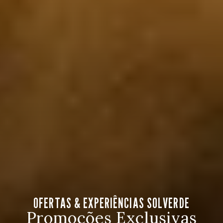
OFERTAS & EXPERIÊNCIAS SOLVERDE
Promoções Exclusivas