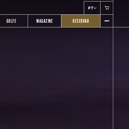
PT
GOLFE
MAGAZINE
RESERVAR