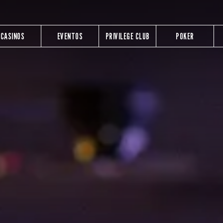
CASINOS
EVENTOS
PRIVILEGE CLUB
POKER