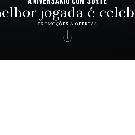
ANIVERSÁRIO COM SORTE
elhor jogada é celeb
PROMOÇÕES & OFERTAS
rte
ANIVERSÁRIO COM SORTE
 melhor jogada é celebra